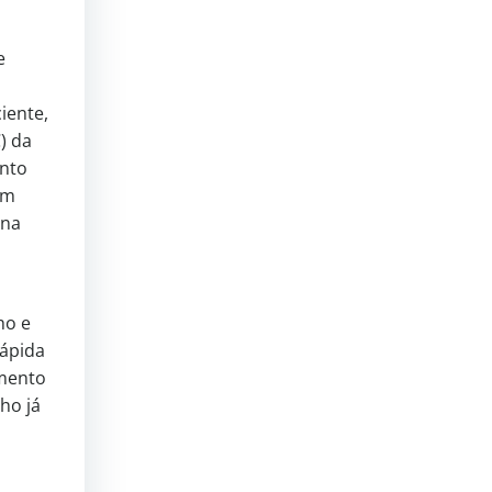
e
iente,
) da
ento
om
 na
ho e
rápida
amento
ho já