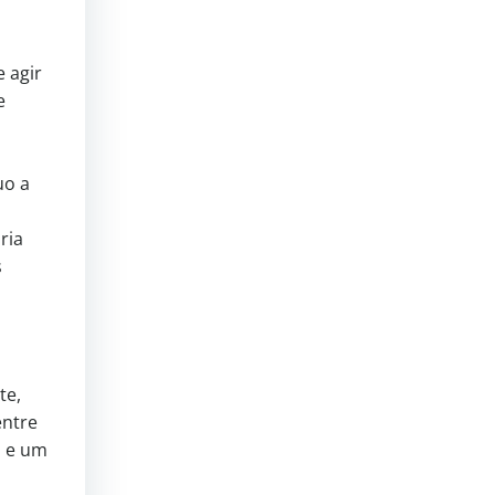
 agir
e
uo a
ria
s
te,
entre
o e um