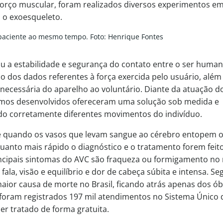
rço muscular, foram realizados diversos experimentos e
m o exoesqueleto.
 paciente ao mesmo tempo. Foto: Henrique Fontes
u a estabilidade e segurança do contato entre o ser human
 dos dados referentes à força exercida pelo usuário, além 
necessária do aparelho ao voluntário. Diante da atuação d
ritmos desenvolvidos ofereceram uma solução sob medida e
ando corretamente diferentes movimentos do indivíduo.
re quando os vasos que levam sangue ao cérebro entopem o
anto mais rápido o diagnóstico e o tratamento forem feito
ncipais sintomas do AVC são fraqueza ou formigamento no 
ala, visão e equilíbrio e dor de cabeça súbita e intensa. S
aior causa de morte no Brasil, ficando atrás apenas dos ób
foram registrados 197 mil atendimentos no Sistema Único 
er tratado de forma gratuita.