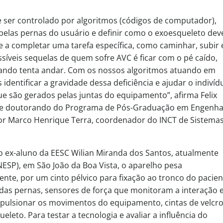
 ser controlado por algoritmos (códigos de computador),
pelas pernas do usuário e definir como o exoesqueleto deve
e a completar uma tarefa específica, como caminhar, subir 
íveis sequelas de quem sofre AVC é ficar com o pé caído,
uando tenta andar. Com os nossos algoritmos atuando em
entificar a gravidade dessa deficiência e ajudar o indivíd
e são gerados pelas juntas do equipamento”, afirma Felix
os e doutorando do Programa de Pós-Graduação em Engenha
ssor Marco Henrique Terra, coordenador do INCT de Sistema
 ex-aluno da EESC Wilian Miranda dos Santos, atualmente
NESP), em São João da Boa Vista, o aparelho pesa
te, por um cinto pélvico para fixação ao tronco do pacien
s das pernas, sensores de força que monitoram a interação 
mpulsionar os movimentos do equipamento, cintas de velcr
leto. Para testar a tecnologia e avaliar a influência do