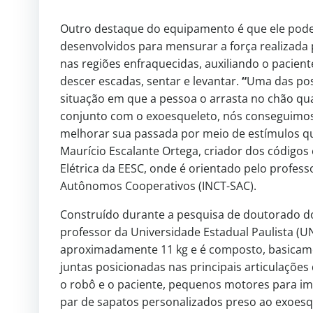
Outro destaque do equipamento é que ele pode
desenvolvidos para mensurar a força realizada 
nas regiões enfraquecidas, auxiliando o pacient
descer escadas, sentar e levantar.
“
Uma das poss
situação em que a pessoa o arrasta no chão q
conjunto com o exoesqueleto, nós conseguimos id
melhorar sua passada por meio de estímulos qu
Maurício Escalante Ortega, criador dos códig
Elétrica da EESC, onde é orientado pelo profe
Autônomos Cooperativos (INCT-SAC).
Construído durante a pesquisa de doutorado do
professor da Universidade Estadual Paulista (U
aproximadamente 11 kg e é composto, basicamen
juntas posicionadas nas principais articulaçõe
o robô e o paciente, pequenos motores para i
par de sapatos personalizados preso ao exoesque