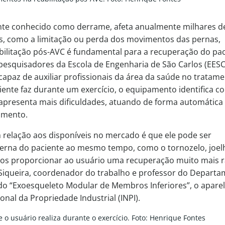
ente conhecido como derrame, afeta anualmente milhares d
es, como a limitação ou perda dos movimentos das pernas,
abilitação pós-AVC é fundamental para a recuperação do pac
 pesquisadores da Escola de Engenharia de São Carlos (EESC
paz de auxiliar profissionais da área da saúde no tratam
iente faz durante um exercício, o equipamento identifica c
 apresenta mais dificuldades, atuando de forma automática
vimento.
 relação aos disponíveis no mercado é que ele pode ser
 perna do paciente ao mesmo tempo, como o tornozelo, joel
mos proporcionar ao usuário uma recuperação muito mais 
s Siqueira, coordenador do trabalho e professor do Depart
o “Exoesqueleto Modular de Membros Inferiores”, o aparel
onal da Propriedade Industrial (INPI).
o usuário realiza durante o exercício. Foto: Henrique Fontes