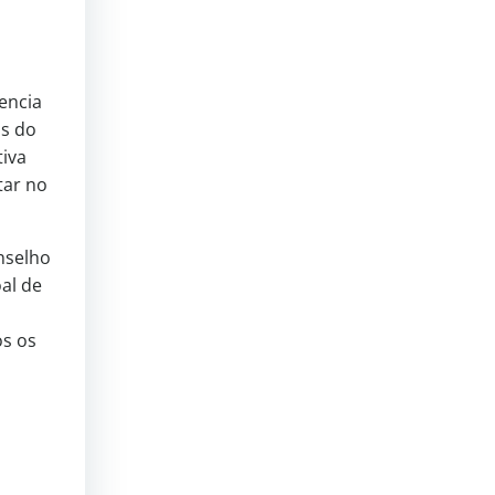
encia
os do
tiva
tar no
nselho
al de
os os