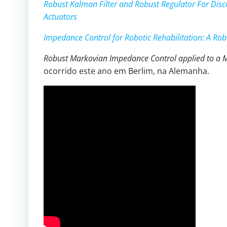
Robust Kalman Filter and Robust Regulator For Discr
Actuators
Impedance Control for Robotic Rehabilitation: A R
Robust Markovian Impedance Control applied to a 
ocorrido este ano em Berlim, na Alemanha.