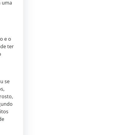
m uma
o e o
de ter
o
u se
s,
rosto,
egundo
itos
de