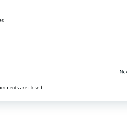
es
Nex
omments are closed