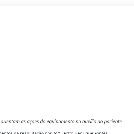
e
orientam as ações do equipamento no auxílio ao paciente
mentos na reabilitação pós-AVC. Foto: Henrique Fontes