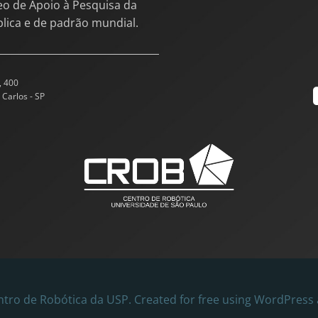
eo de Apoio à Pesquisa da
blica e de padrão mundial.
, 400
 Carlos - SP
tro de Robótica da USP. Created for free using WordPress