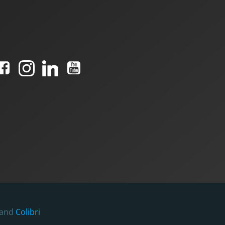
 and
Colibri