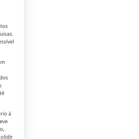
stos
uisas.
ssível
um
ados
s
té
rio à
deve
o,
olidir