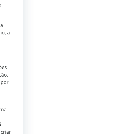
a
sa
mo, a
ões
tão,
 por
rma
á
criar