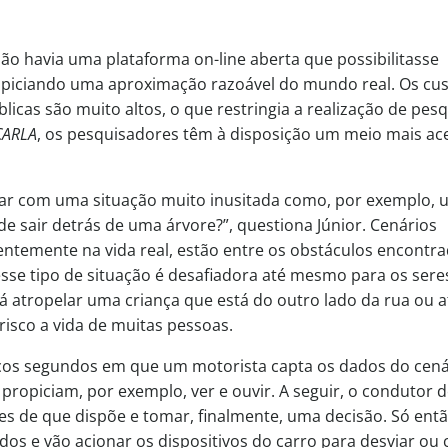
ão havia uma plataforma on-line aberta que possibilitasse
opiciando uma aproximação razoável do mundo real. Os cu
licas são muito altos, o que restringia a realização de pesq
CARLA
, os pesquisadores têm à disposição um meio mais ace
ar com uma situação muito inusitada como, por exemplo, 
e sair detrás de uma árvore?”, questiona Júnior. Cenários
temente na vida real, estão entre os obstáculos encontr
esse tipo de situação é desafiadora até mesmo para os sere
á atropelar uma criança que está do outro lado da rua ou a
isco a vida de muitas pessoas.
os segundos em que um motorista capta os dados do cená
propiciam, por exemplo, ver e ouvir. A seguir, o condutor 
es de que dispõe e tomar, finalmente, uma decisão. Só entã
s e vão acionar os dispositivos do carro para desviar ou c