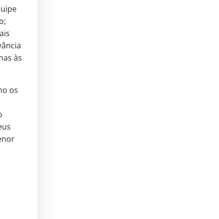
quipe
o;
ais
vância
mas às
mo os
o
eus
enor