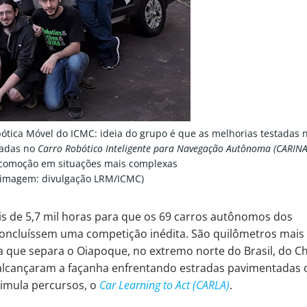
tica Móvel do ICMC: ideia do grupo é que as melhorias testadas 
tadas no
Carro Robótico Inteligente para Navegação Autônoma (CARINA 
locomoção em situações mais complexas
a imagem: divulgação LRM/ICMC)
is de 5,7 mil horas para que os 69 carros autônomos dos
oncluíssem uma competição inédita. São quilômetros mais
cia que separa o Oiapoque, no extremo norte do Brasil, do Ch
 alcançaram a façanha enfrentando estradas pavimentadas 
simula percursos, o
Car Learning to Act (CARLA)
.