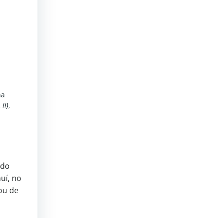
na
II)
,
 do
uí, no
ou de