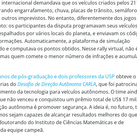
o internacional demandava que os veículos criados pelos 21
arando engarrafamento, chuva, placas de trânsito, semáforo
 outros imprevistos. No entanto, diferentemente dos jogos
oto: os participantes da disputa programavam seus veículo
espalhados por vários locais do planeta, e enviavam os cód
ormações. Automaticamente, a plataforma de simulação
o e computava os pontos obtidos. Nesse rally virtual, não 
 mas quem comete o menor número de infrações e acumul
lunos de pós-graduação e dois professores da USP
obteve o
rias do
Desafio de Direção Autônoma CARLA
, que foi patroci
vimento da tecnologia para veículos autônomos. O time ain
ue não venceu e conquistou um prêmio total de US$ 17 mil.
ção autônoma é promover segurança. A ideia é, no futuro, 
mos sejam capazes de alcançar resultados melhores do qu
 doutorando do Instituto de Ciências Matemáticas e de
da equipe campeã.