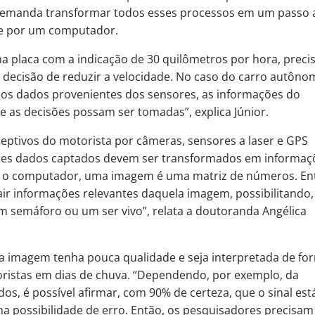
 demanda transformar todos esses processos em um passo 
te por um computador.
ma placa com a indicação de 30 quilômetros por hora, preci
a decisão de reduzir a velocidade. No caso do carro autôno
 dos dados provenientes dos sensores, as informações do
as decisões possam ser tomadas”, explica Júnior.
ceptivos do motorista por câmeras, sensores a laser e GPS
esses dados captados devem ser transformados em informaç
ara o computador, uma imagem é uma matriz de números. En
ir informações relevantes daquela imagem, possibilitando,
m semáforo ou um ser vivo”, relata a doutoranda Angélica
a imagem tenha pouca qualidade e seja interpretada de fo
ristas em dias de chuva. “Dependendo, por exemplo, da
, é possível afirmar, com 90% de certeza, que o sinal est
 possibilidade de erro. Então, os pesquisadores precisam 