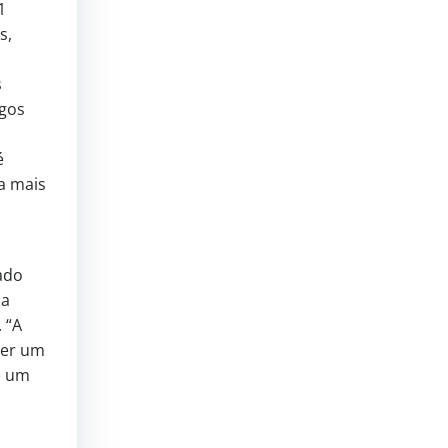
1
s,
s
igos
é
a mais
nado
da
 “A
ter um
e um