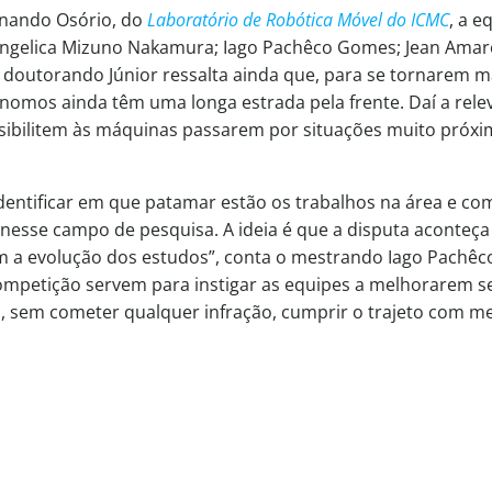
rnando Osório, do
Laboratório de Robótica Móvel do ICMC
, a e
Angelica Mizuno Nakamura; Iago Pachêco Gomes; Jean Amar
O doutorando Júnior ressalta ainda que, para se tornarem m
omos ainda têm uma longa estrada pela frente. Daí a rele
ssibilitem às máquinas passarem por situações muito próxi
dentificar em que patamar estão os trabalhos na área e co
nesse campo de pesquisa. A ideia é que a disputa aconteça
 a evolução dos estudos”, conta o mestrando Iago Pachêc
competição servem para instigar as equipes a melhorarem s
, sem cometer qualquer infração, cumprir o trajeto com m