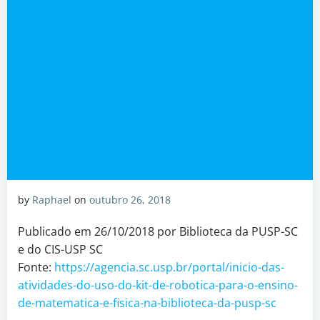
by
Raphael
on
outubro 26, 2018
Publicado em 26/10/2018 por Biblioteca da PUSP-SC
e do CIS-USP SC
Fonte:
https://agencia.sc.usp.br/portal/inicio-das-
atividades-do-uso-do-kit-de-robotica-para-o-ensino-
de-matematica-e-fisica-na-biblioteca-da-pusp-sc