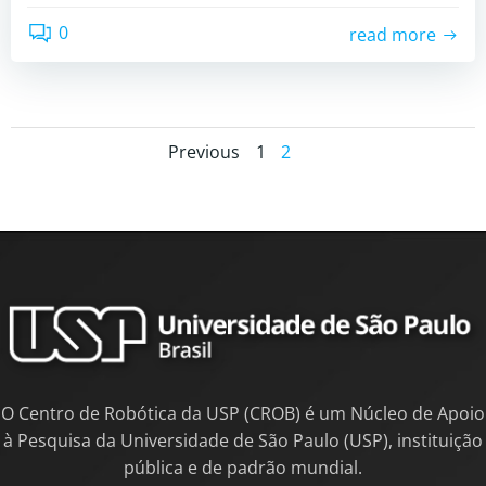
0
read more
Previous
1
2
O Centro de Robótica da USP (CROB) é um Núcleo de Apoio
à Pesquisa da Universidade de São Paulo (USP), instituição
pública e de padrão mundial.