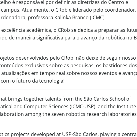
elho é responsável por definir as diretrizes do Centro e
no campus. Atualmente, o CRob é liderado pelo coordenador,
ordenadora, professora Kalinka Branco (ICMC).
xcelência acadêmica, o CRob se dedica a preparar as futu
ndo de maneira significativa para o avanço da robótica no Br
jetos desenvolvidos pelo CRob, não deixe de seguir nosso 
 conteúdos exclusivos sobre as pesquisas, os bastidores do
e atualizações em tempo real sobre nossos eventos e avanç
 com o futuro da tecnologia!
that brings together talents from the São Carlos School of
atical and Computer Sciences (ICMC-USP), and the Institute
ollaboration among the seven robotics research laboratories
tics projects developed at USP-São Carlos, playing a central