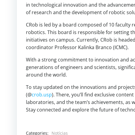
in technological innovation and the advancemen
of research and the development of robotic solu
CRob is led by a board composed of 10 faculty r
robotics. This board is responsible for setting 
initiatives on campus. Currently, CRob is heade
coordinator Professor Kalinka Branco (ICMC).
With a strong commitment to innovation and aca
generations of engineers and scientists, signifi
around the world.
To stay updated on the innovations and project
(@
crob.usp
). There, you’ll find exclusive conte
laboratories, and the team’s achievements, as w
Stay connected and explore the future of techno
Categories:
Notícias