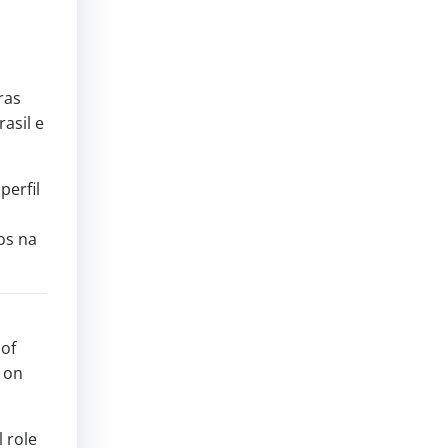
ras
asil e
perfil
s
os na
 of
 on
 role