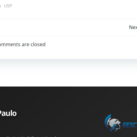
a
USP
Nex
omments are closed