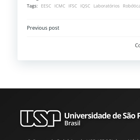
Tags:
EESC
ICMC
IFSC
IQSC
Laboratórios
Robótic
Previous post
C