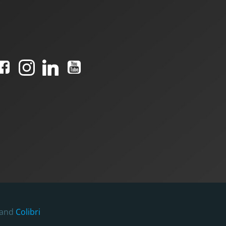
 and
Colibri