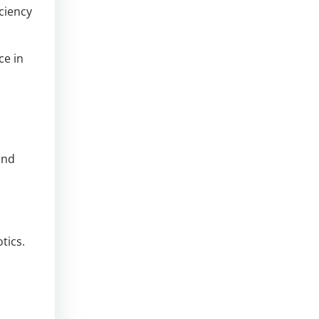
ciency
ce in
and
tics.