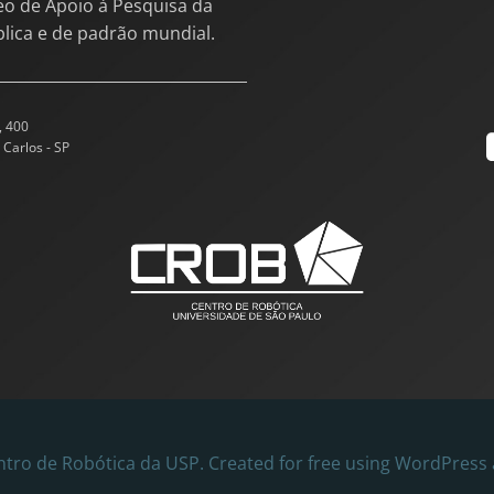
eo de Apoio à Pesquisa da
blica e de padrão mundial.
, 400
 Carlos - SP
tro de Robótica da USP. Created for free using WordPress