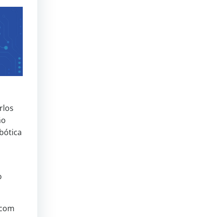
rlos
ão
bótica
o
 com