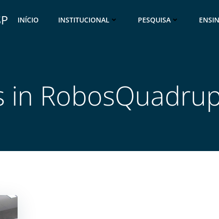
SP
INÍCIO
INSTITUCIONAL
PESQUISA
ENSI
s in RobosQuadru