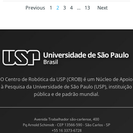
Previous
1
2
3
4
…
13
Next
O Centro de Robótica da USP (CROB) é um Núcleo de Apoio
à Pesquisa da Universidade de São Paulo (USP), instituição
pública e de padrão mundial.
Avenida Trabalhador são-carlense, 400
Pq Arnold Schimidt - CEP 13566-590 - São Carlos - SP
+55 16 3373-6728