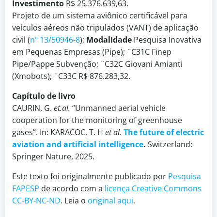
Investimento
R$ 25.376.639,63.
Projeto de um sistema aviônico certificável para
veículos aéreos não tripulados (VANT) de aplicação
civil (
nº 13/50946-8
);
Modalidade
Pesquisa Inovativa
em Pequenas Empresas (Pipe); ¨C31C Finep
Pipe/Pappe Subvenção; ¨C32C Giovani Amianti
(Xmobots); ¨C33C R$ 876.283,32.
Capítulo de livro
CAURIN, G.
et.al.
“Unmanned aerial vehicle
cooperation for the monitoring of greenhouse
gases”. In: KARACOC, T. H
et al.
The future of electric
aviation and artificial intelligence
.
Switzerland:
Springer Nature, 2025.
Este texto foi originalmente publicado por
Pesquisa
FAPESP
de acordo com a
licença Creative Commons
CC-BY-NC-ND
. Leia o
original aqui
.