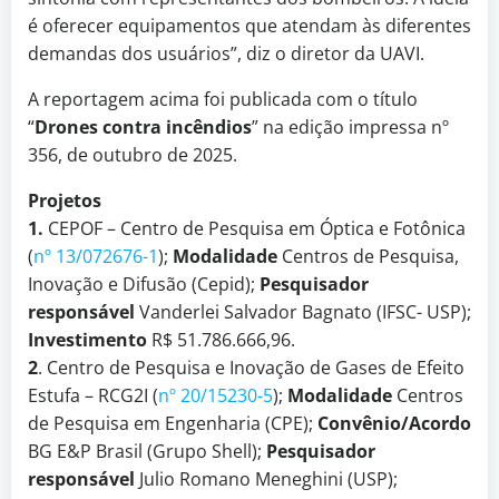
é oferecer equipamentos que atendam às diferentes
demandas dos usuários”, diz o diretor da UAVI.
A reportagem acima foi publicada com o título
“
Drones contra incêndios
” na edição impressa nº
356, de outubro de 2025.
Projetos
1.
CEPOF – Centro de Pesquisa em Óptica e Fotônica
(
nº 13/072676-1
);
Modalidade
Centros de Pesquisa,
Inovação e Difusão (Cepid);
Pesquisador
responsável
Vanderlei Salvador Bagnato (IFSC- USP);
Investimento
R$ 51.786.666,96.
2
. Centro de Pesquisa e Inovação de Gases de Efeito
Estufa – RCG2I (
nº 20/15230-5
);
Modalidade
Centros
de Pesquisa em Engenharia (CPE);
Convênio/Acordo
BG E&P Brasil (Grupo Shell);
Pesquisador
responsável
Julio Romano Meneghini (USP);